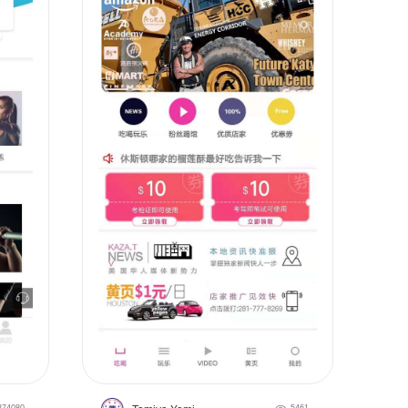
274080
5461