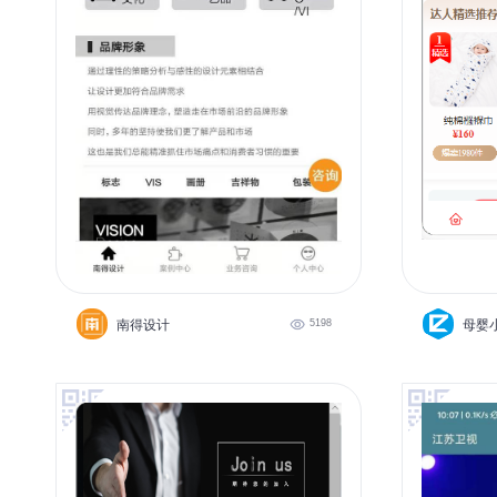
南得设计
5198
母婴