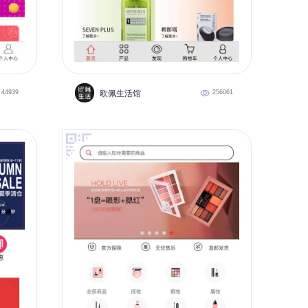
44939
欧佩生活馆
256061