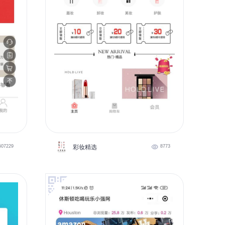
507229
彩妆精选
8773